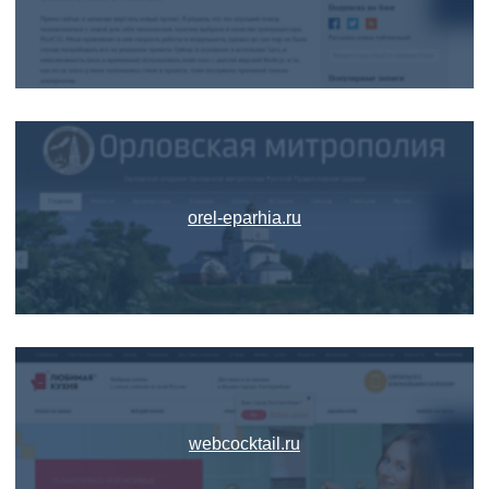
orel-eparhia.ru
webcocktail.ru