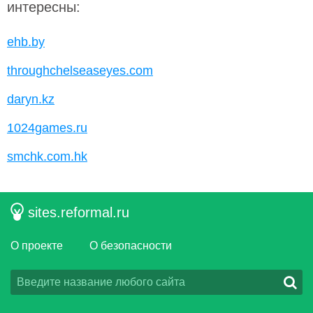
интересны:
ehb.by
throughchelseaseyes.com
daryn.kz
1024games.ru
smchk.com.hk
sites.reformal.ru
О проекте
О безопасности