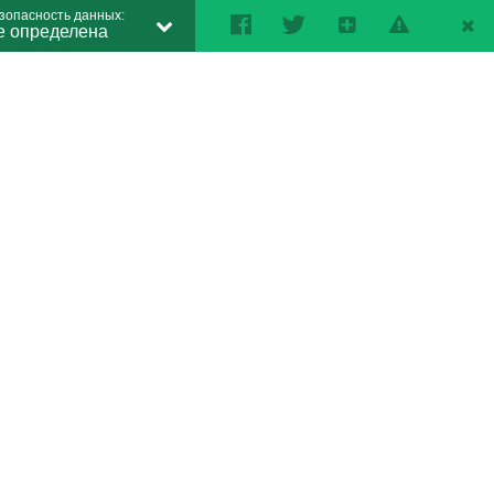
зопасность данных:
е определена