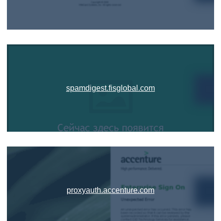
spamdigest.fisglobal.com
proxyauth.accenture.com