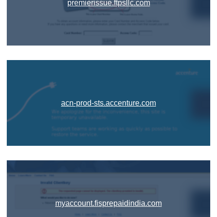
premierissue.ftpsllc.com
acn-prod-sts.accenture.com
myaccount.fisprepaidindia.com