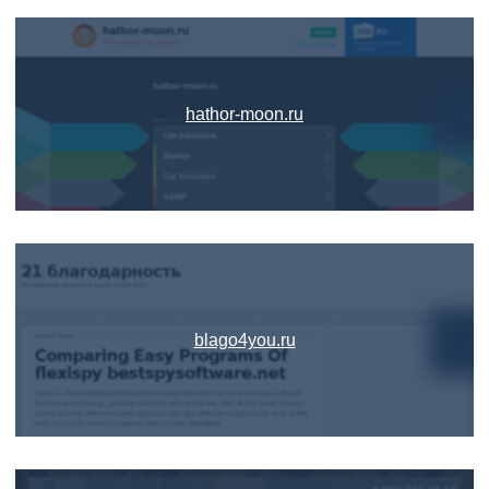
hathor-moon.ru
blago4you.ru