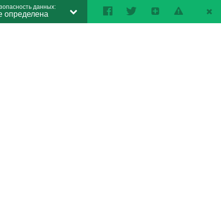
зопасность данных:
е определена