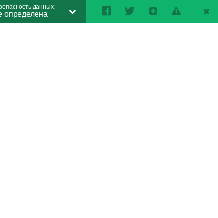
зопасность данных:
е определена