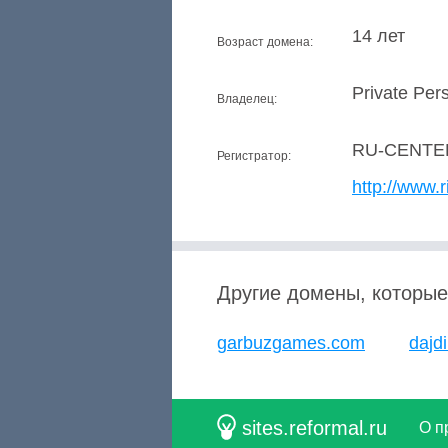
14 лет
Возраст домена:
Private Per
Владелец:
RU-CENTE
Регистратор:
http://www.r
Другие домены, которые
garbuzgames.com
dajd
sites.reformal.ru
О п