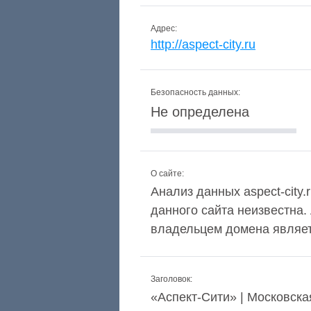
Адрес:
http://aspect-city.ru
Безопасность данных:
Не определена
О сайте:
Анализ данных aspect-city.
данного сайта неизвестна.
владельцем домена являетс
Заголовок:
«Аспект-Сити» | Московск