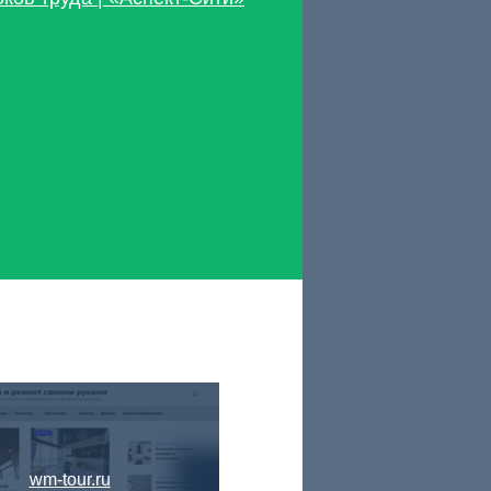
wm-tour.ru