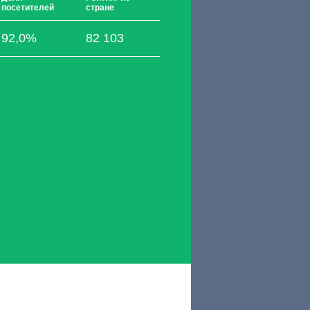
посетителей
стране
92,0%
82 103