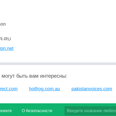
son
R-RU
ipn.net
 могут быть вам интересны:
irect.com
hotfrog.com.au
pakistanvoices.com
роекте
О безопасности