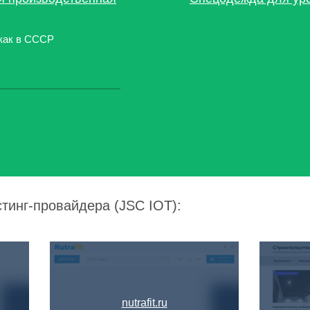
как в СССР
стинг-провайдера (JSC IOT):
nutrafit.ru