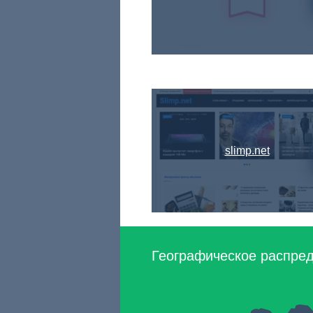
slimp.net
Географическое распреде