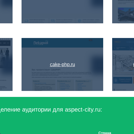
cake-php.ru
ление аудитории для aspect-city.ru:
Страна