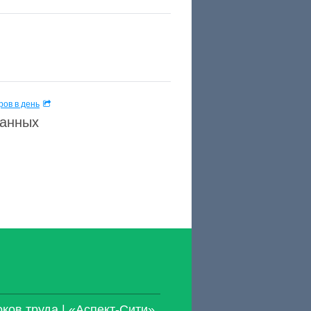
ов в день
данных
ков труда | «Аспект-Сити»