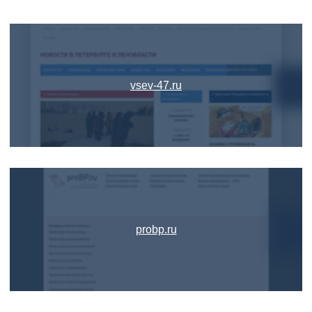
vsev-47.ru
probp.ru