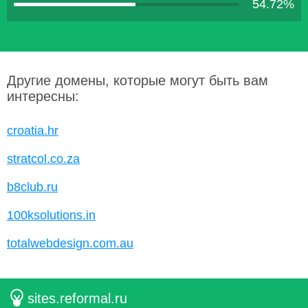
54.72%
Другие домены, которые могут быть вам
интересны:
croatia.hr
stratcol.co.za
b8club.ru
100ksolutions.in
totalwebdesign.com.au
sites.reformal.ru