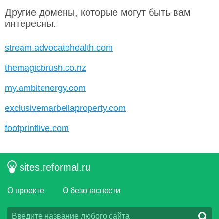
Другие домены, которые могут быть вам
интересны:
stream.advocatehealth.com
themagicbrush.co.nz
my.ambitenergy.com
exclusivemarbellaproperty.com
footprintlive.com
sites.reformal.ru
О проекте
О безопасности