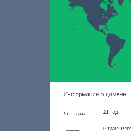
Информация о домене:
21 год
Возраст домена:
Private Per
Владелец: