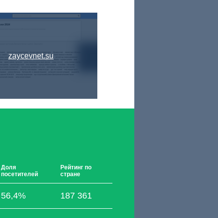
zaycevnet.su
Доля
Рейтинг по
посетителей
стране
56,4%
187 361