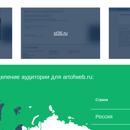
st36.ru
еление аудитории для artofweb.ru:
Страна
Россия