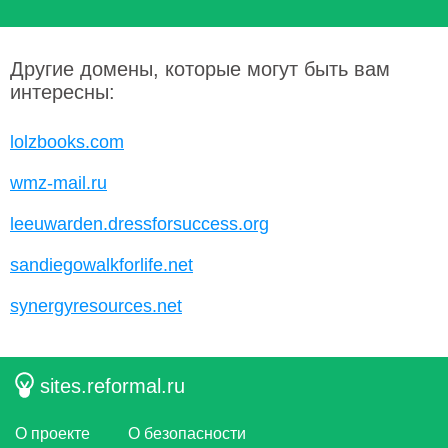
Другие домены, которые могут быть вам
интересны:
lolzbooks.com
wmz-mail.ru
leeuwarden.dressforsuccess.org
sandiegowalkforlife.net
synergyresources.net
sites.reformal.ru
О проекте
О безопасности