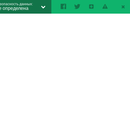
зопасность данных:
е определена