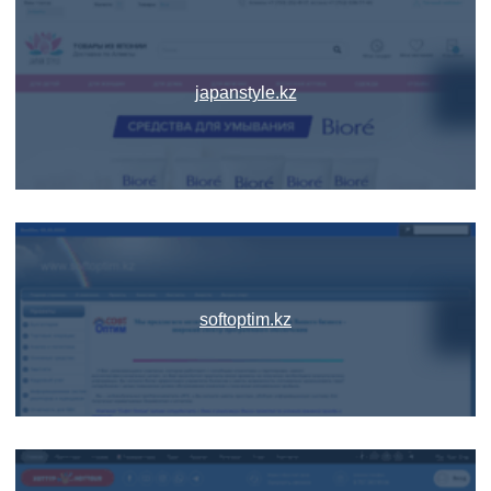
japanstyle.kz
softoptim.kz