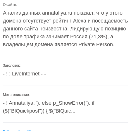
О сайте:
Анализ данных annataliya.ru показал, что у этого
домена отсутствует рейтинг Alexa и посещаемость
данного сайта неизвестна. Лидирующую позицию
по доле трафика занимает Россия (71,3%), а
владельцем домена является Private Person.
Заголовок:
- ! : LiveInternet - -
Мета-описание:
- ! Annataliya. '); else p_ShowError(''); if
($("BlQuickpost")) { $("BlQuic...