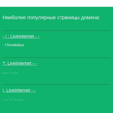
Наиболее популярные страницы домена:
- ! : LiveInternet - -
- ! Annataliya
?. LiveInternet - -
, , , . . , ...
!. LiveInternet - -
. . , - , - , , ....