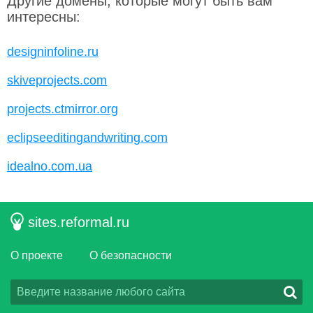
Другие домены, которые могут быть вам
интересны:
designinfoline.ru
skiveprojects.com
projects.ctmirror.org
eclipseeditingandwriting.com
idealno.com.ua
sites.reformal.ru
О проекте
О безопасности