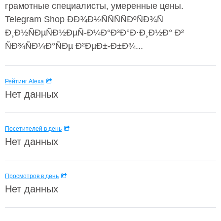
грамотные специалисты, умеренные цены.
Telegram Shop ÐÐ¾Ð½ÑÑÑÑÐºÑÐ¾Ñ
Ð¸Ð½ÑÐµÑÐ½ÐµÑ-Ð¼Ð°Ð³Ð°Ð·Ð¸Ð½Ð° Ð²
ÑÐ¾ÑÐ¼Ð°ÑÐµ Ð²ÐµÐ±-Ð±Ð¾...
Рейтинг Alexa
Нет данных
Посетителей в день
Нет данных
Просмотров в день
Нет данных