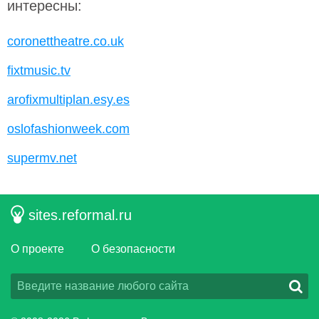
интересны:
coronettheatre.co.uk
fixtmusic.tv
arofixmultiplan.esy.es
oslofashionweek.com
supermv.net
sites.reformal.ru
О проекте
О безопасности