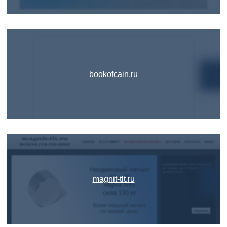
bookofcain.ru
magnit-tlt.ru