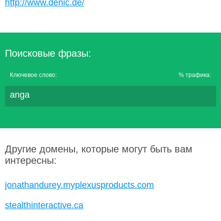
http://www.denic.de/
Поисковые фразы:
Ключевое слово:
% трафика:
anga
Другие домены, которые могут быть вам
интересны:
jonathandurey.myplexusproducts.com
stealthinteractive.ca