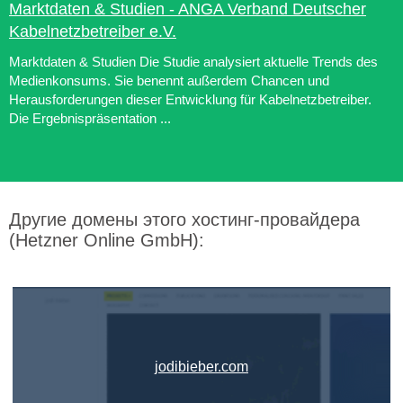
Marktdaten & Studien - ANGA Verband Deutscher
Kabelnetzbetreiber e.V.
Marktdaten & Studien Die Studie analysiert aktuelle Trends des
Medienkonsums. Sie benennt außerdem Chancen und
Herausforderungen dieser Entwicklung für Kabelnetzbetreiber.
Die Ergebnispräsentation ...
Другие домены этого хостинг-провайдера
(Hetzner Online GmbH):
jodibieber.com