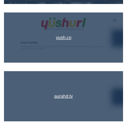
yush.co
aurahd.tv