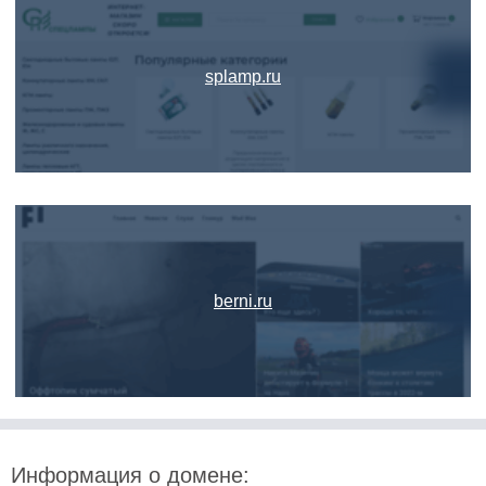
splamp.ru
berni.ru
Информация о домене: