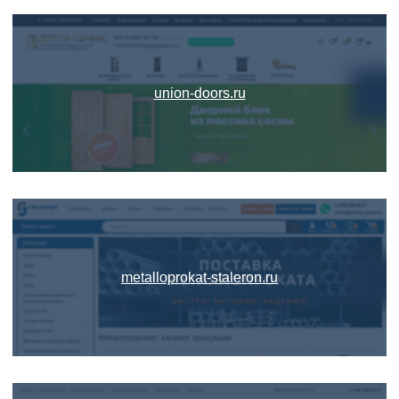
union-doors.ru
metalloprokat-staleron.ru