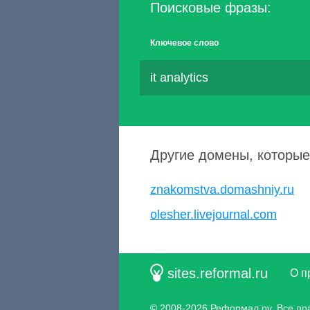
Поисковые фразы:
Ключевое слово
it analytics
Другие домены, которые
znakomstva.domashniy.ru
olesher.livejournal.com
sites.reformal.ru
О п
© 2008-2026
Реформал.ру
, Все п