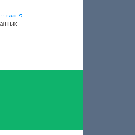
ов в день
данных