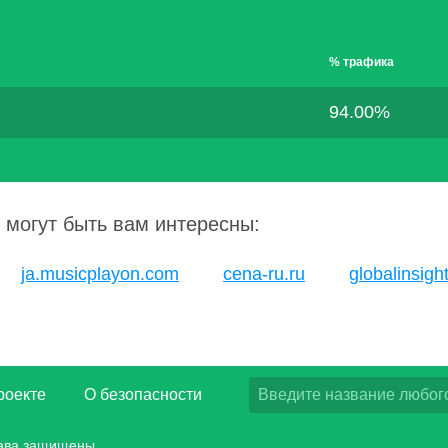
% трафика
94.00%
 могут быть вам интересны:
ja.musicplayon.com
cena-ru.ru
globalinsigh
роекте
О безопасности
рава защищены.