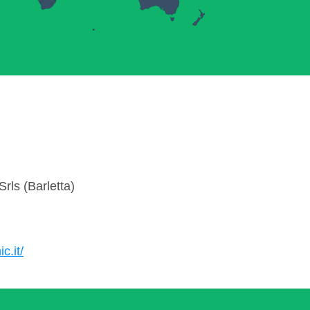
rls (Barletta)
c.it/