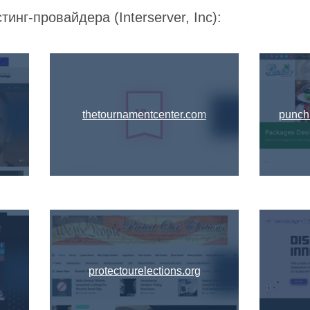
инг-провайдера (Interserver, Inc):
thetournamentcenter.com
punch
protectourelections.org