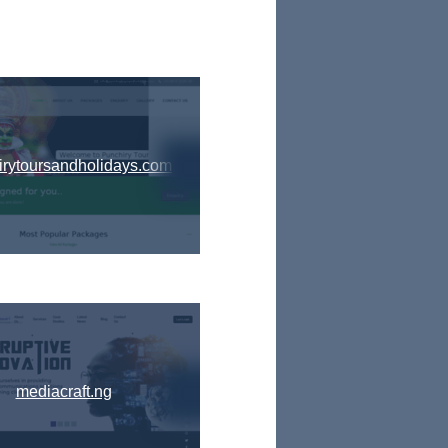
irytoursandholidays.com
mediacraft.ng