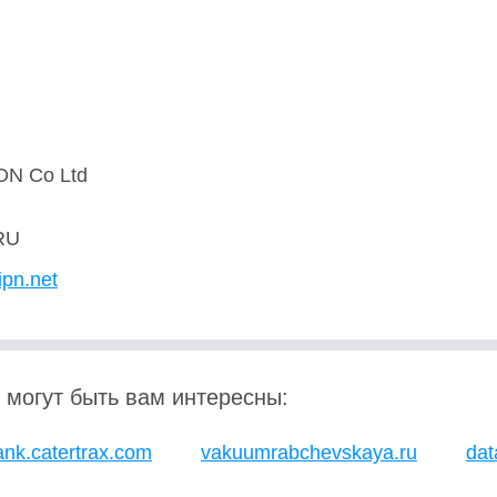
N Co Ltd
RU
ipn.net
 могут быть вам интересны:
ank.catertrax.com
vakuumrabchevskaya.ru
dat