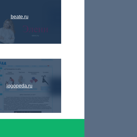
beate.ru
logopeda.ru