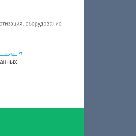
отизация, оборудование
ов в день
данных