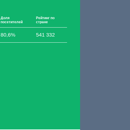
Доля
Рейтинг по
посетителей
стране
80,6%
541 332