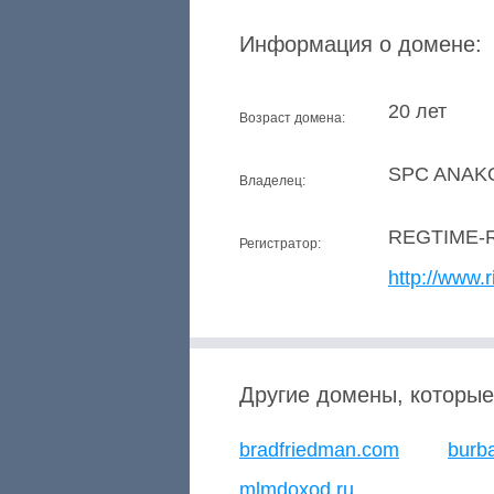
Информация о домене:
20 лет
Возраст домена:
SPC ANAKO
Владелец:
REGTIME-
Регистратор:
http://www.r
Другие домены, которые
bradfriedman.com
burb
mlmdoxod.ru