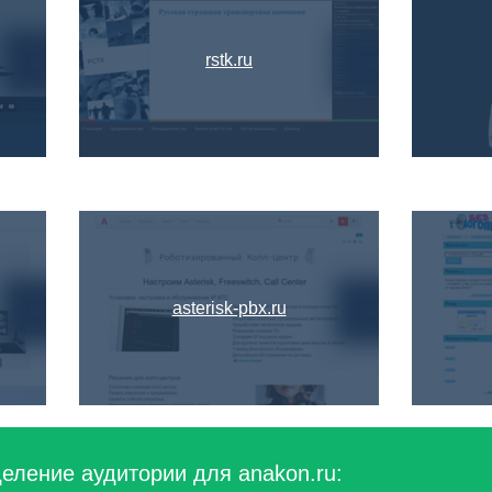
rstk.ru
asterisk-pbx.ru
еление аудитории для anakon.ru: