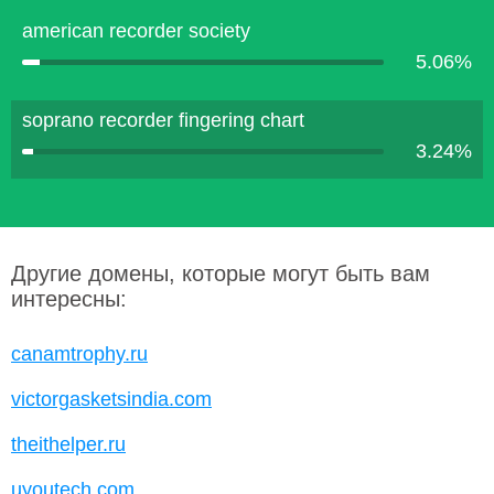
american recorder society
5.06%
soprano recorder fingering chart
3.24%
Другие домены, которые могут быть вам
интересны:
canamtrophy.ru
victorgasketsindia.com
theithelper.ru
uyoutech.com