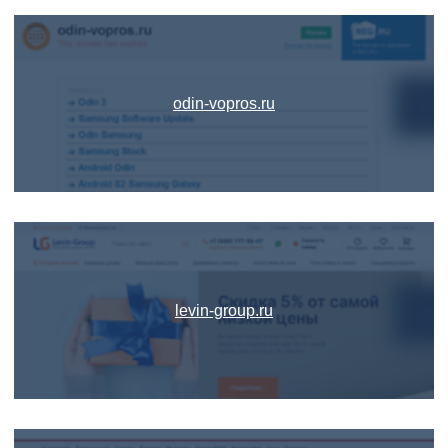
odin-vopros.ru
levin-group.ru