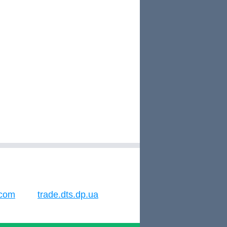
.com
trade.dts.dp.ua