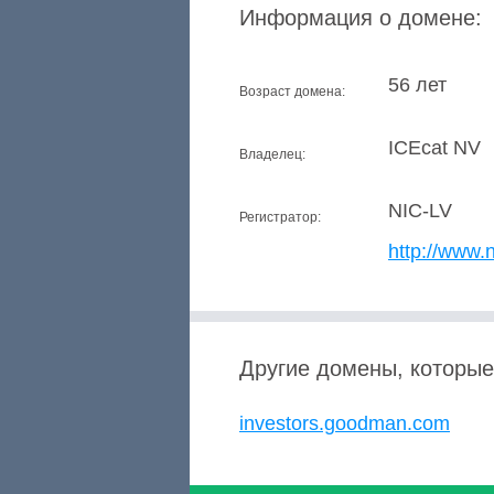
Информация о домене:
56 лет
Возраст домена:
ICEcat NV
Владелец:
NIC-LV
Регистратор:
http://www.n
Другие домены, которые
investors.goodman.com