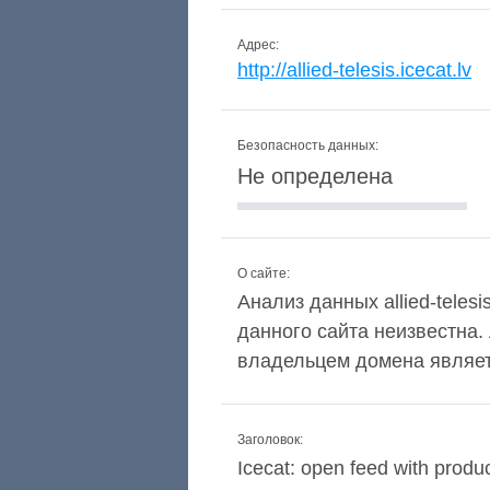
Адрес:
http://allied-telesis.icecat.lv
Безопасность данных:
Не определена
О сайте:
Анализ данных allied-telesi
данного сайта неизвестна
владельцем домена являет
Заголовок:
Icecat: open feed with produ