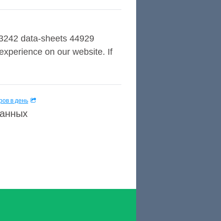
753242 data-sheets 44929
 experience on our website. If
ов в день
данных