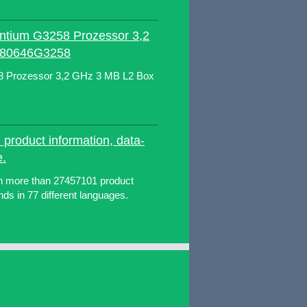
entium G3258 Prozessor 3,2
X80646G3258
58 Prozessor 3,2 GHz 3 MB L2 Box
 product information, data-
e.
ith more than 27457101 product
ds in 77 different languages.