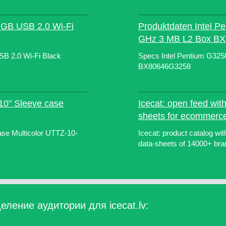
2 GB USB 2.0 Wi-Fi
Produktdaten Intel P
GHz 3 MB L2 Box B
SB 2.0 Wi-Fi Black
Specs Intel Pentium G32
BX80646G3258
 10" Sleeve case
Icecat: open feed with
sheets for ecommerc
ase Multicolor UTTZ-10-
Icecat: product catalog w
data-sheets of 14000+ bran
ление аудитории для icecat.lv: