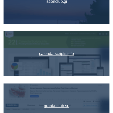
istionclub.gr
calendarscripts.info
granta-club.su