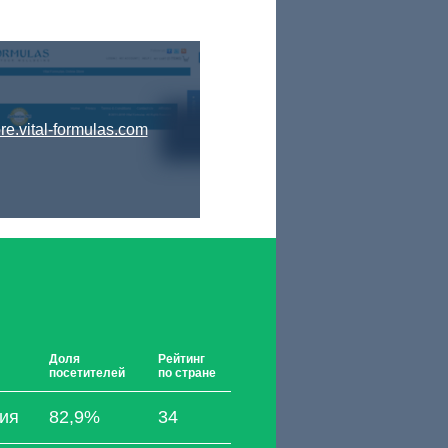
ore.vital-formulas.com
Доля
Рейтинг
посетителей
по стране
ия
82,9%
34