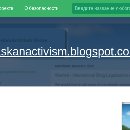
роекте
О безопасности
askanactivism.blogspot.co