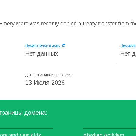
Emery Marc was recenty denied a treaty transfer from t
Посетителей в день
Просмотр
Нет данных
Нет 
Дата последней проверки:
13 Июля 2026
траницы домена:
iors and Our Kids
Alaskan Activism