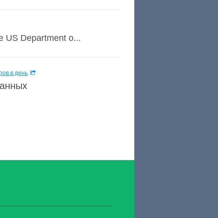
he US Department o...
ов в день
данных