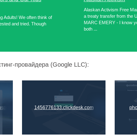
Alaskan Activism Free Ma
a treaty transfer from th
 Adults! We often think of
MARC EMERY - I know you 
ested and tried. Though
both ...
тинг-провайдера (Google LLC):
spot.in
1456776133.clickdesk.com
pho