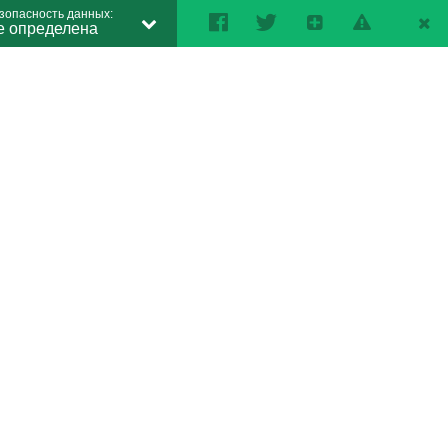
зопасность данных:
е определена