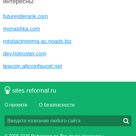
интересны:
futuresiterank.com
monashka.com
rotsbactnonma-ac.noads.biz
dev.hotroster.com
teacoin.altcoinfaucet.net
sites.reformal.ru
О проекте
О безопасности
© 2008-2026
Реформал.ру
, Все права защищены.