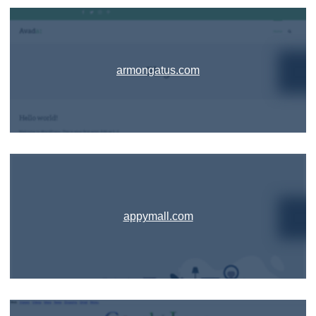
armongatus.com
appymall.com