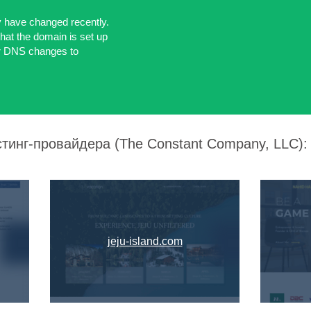
y have changed recently.
hat the domain is set up
for DNS changes to
стинг-провайдера (The Constant Company, LLC):
jeju-island.com