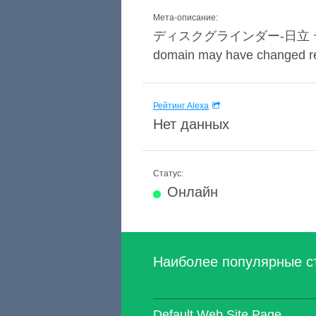
Мета-описание:
ディスクグラインダー-日立 ディスク
domain may have changed rece
Рейтинг Alexa
Нет данных
Статус:
Онлайн
Наиболее популярные с
Default Web Site Page