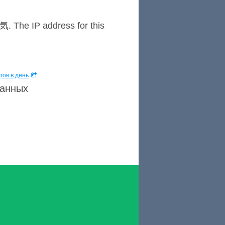
 address for this
ов в день
данных