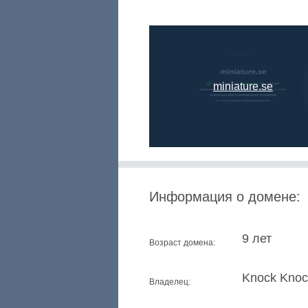
miniature.se
Информация о домене:
9 лет
Возраст домена:
Knock Kno
Владелец: