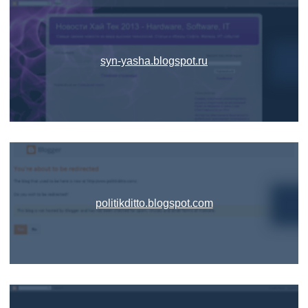
syn-yasha.blogspot.ru
politikditto.blogspot.com