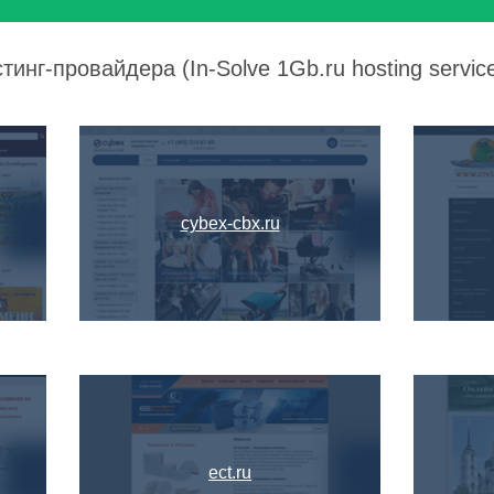
инг-провайдера (In-Solve 1Gb.ru hosting service
cybex-cbx.ru
ect.ru