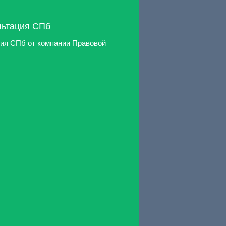
льтация СПб
ия СПб от компании Правовой