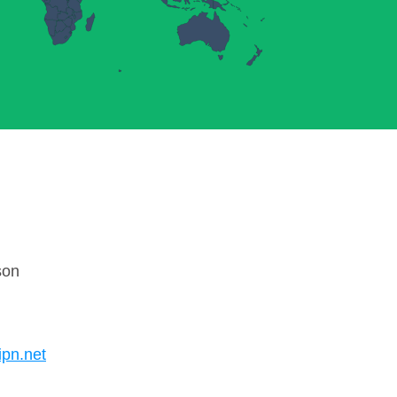
son
ipn.net