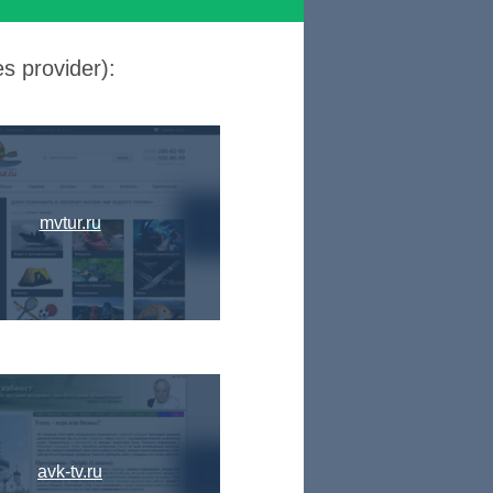
s provider):
mvtur.ru
avk-tv.ru