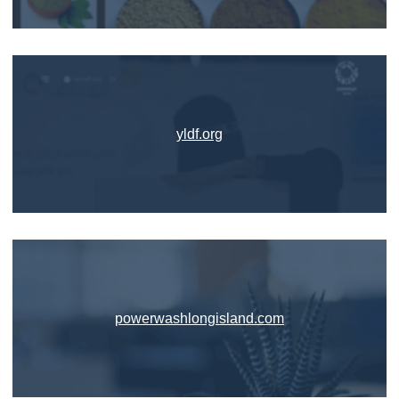
yldf.org
powerwashlongisland.com