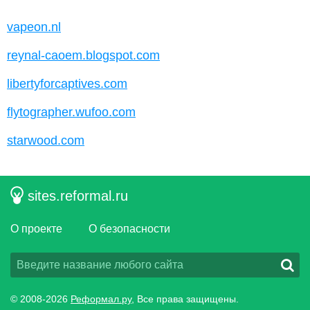
vapeon.nl
reynal-caoem.blogspot.com
libertyforcaptives.com
flytographer.wufoo.com
starwood.com
sites.reformal.ru
О проекте
О безопасности
© 2008-2026
Реформал.ру
, Все права защищены.