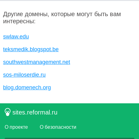
Другие домены, которые могут быть вам
интересны:
swlaw.edu
teksmedik.blogspot.be
southwestmanagement.net
sos-miloserdie.ru
blog.domenech.org
sites.reformal.ru
О проекте
О безопасности