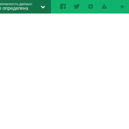
зопасность данных:
е определена