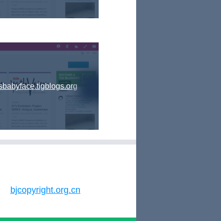
sbabyface.tigblogs.org
bjcopyright.org.cn