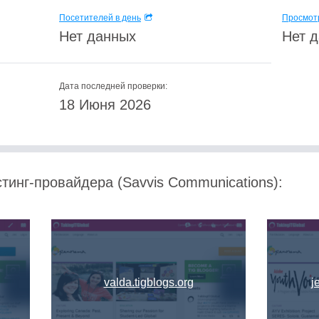
Посетителей в день
Просмотр
Нет данных
Нет 
Дата последней проверки:
18 Июня 2026
тинг-провайдера (Savvis Communications):
valda.tigblogs.org
j