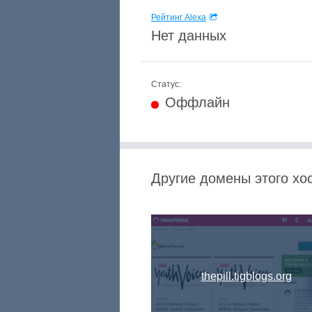
Рейтинг Alexa
Нет данных
Статус:
Оффлайн
Другие домены этого хос
thepill.tigblogs.org