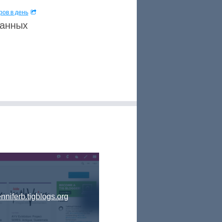
ов в день
данных
enniferb.tigblogs.org