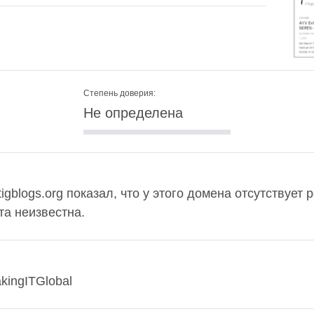
g
Степень доверия:
Не определена
igblogs.org показал, что у этого домена отсутствует р
та неизвестна.
akingITGlobal