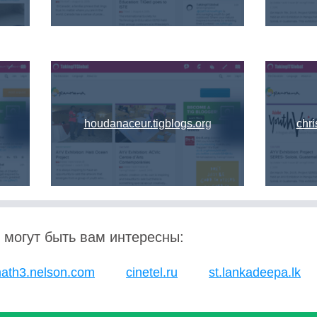
houdanaceur.tigblogs.org
chri
 могут быть вам интересны:
ath3.nelson.com
cinetel.ru
st.lankadeepa.lk