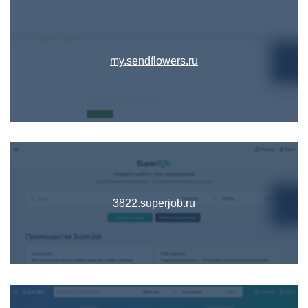
my.sendflowers.ru
3822.superjob.ru