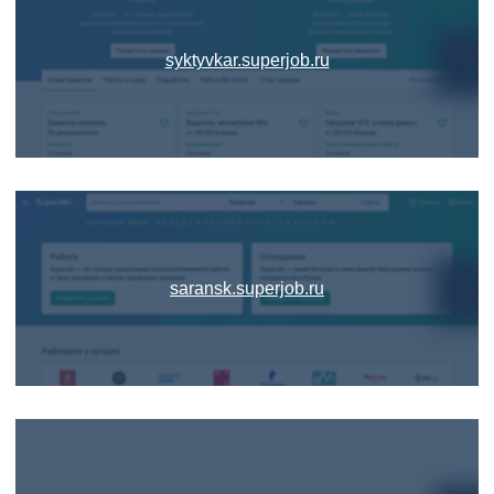
syktyvkar.superjob.ru
saransk.superjob.ru