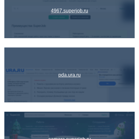
4967.superjob.ru
pda.ura.ru