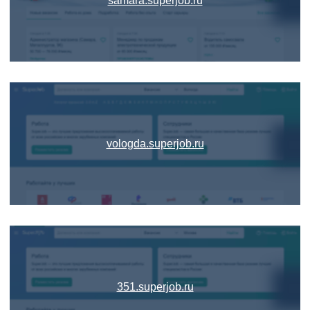
samara.superjob.ru
vologda.superjob.ru
351.superjob.ru