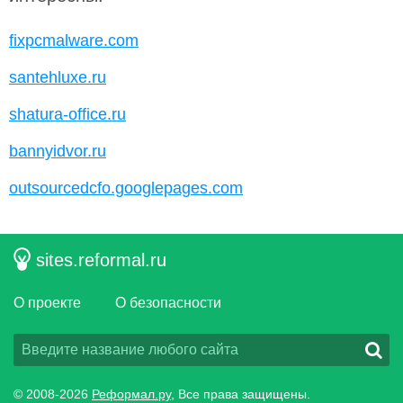
fixpcmalware.com
santehluxe.ru
shatura-office.ru
bannyidvor.ru
outsourcedcfo.googlepages.com
sites.reformal.ru
О проекте
О безопасности
© 2008-2026
Реформал.ру
, Все права защищены.