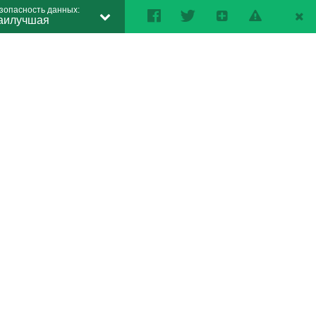
зопасность данных:
аилучшая