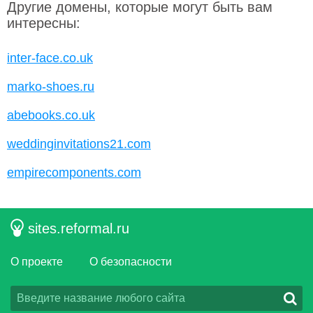
Другие домены, которые могут быть вам
интересны:
inter-face.co.uk
marko-shoes.ru
abebooks.co.uk
weddinginvitations21.com
empirecomponents.com
sites.reformal.ru
О проекте
О безопасности