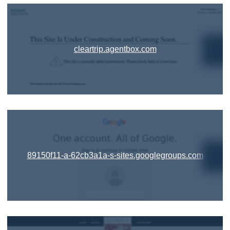
cleartrip.agentbox.com
89150f11-a-62cb3a1a-s-sites.googlegroups.com