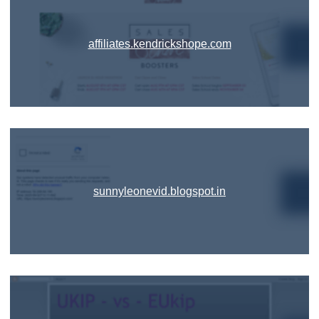
affiliates.kendrickshope.com
sunnyleonevid.blogspot.in