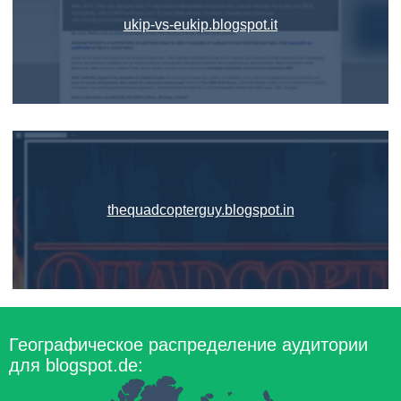
ukip-vs-eukip.blogspot.it
thequadcopterguy.blogspot.in
Географическое распределение аудитории
для blogspot.de: