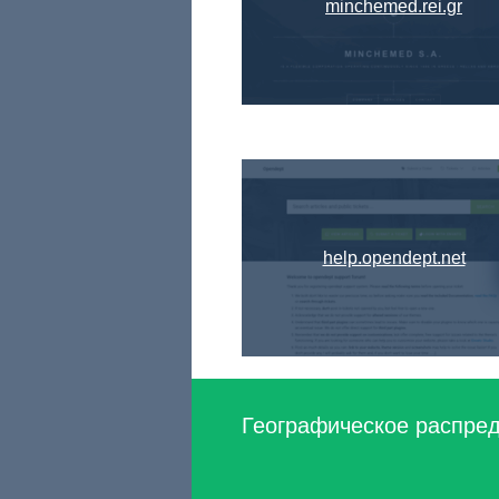
minchemed.rei.gr
help.opendept.net
Географическое распред