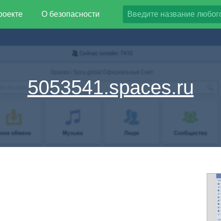
роекте
О безопасности
5053541.spaces.ru