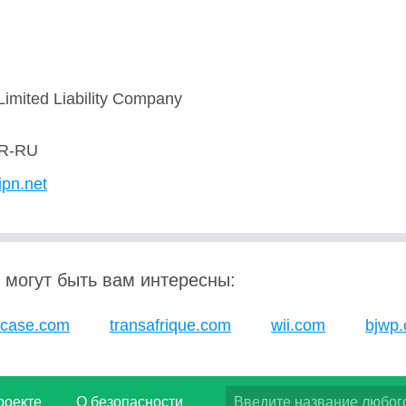
Limited Liability Company
R-RU
ipn.net
 могут быть вам интересны:
kcase.com
transafrique.com
wii.com
bjwp.
роекте
О безопасности