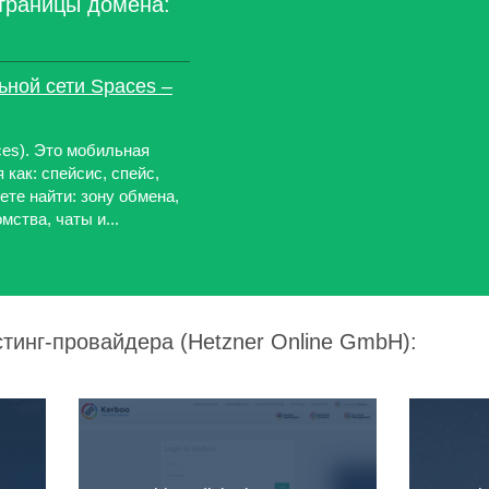
траницы домена:
ной сети Spaces –
es). Это мобильная
 как: спейсис, спейс,
ете найти: зону обмена,
мства, чаты и...
стинг-провайдера (Hetzner Online GmbH):