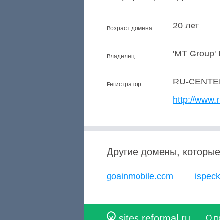
20 лет
Возраст домена:
'MT Group' 
Владелец:
RU-CENTE
Регистратор:
http://www.r
Другие домены, которые
goainmobile.com
ispec
sites.reformal.ru
О п