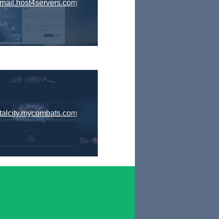
mail.host4servers.com
talcity.mycombats.com