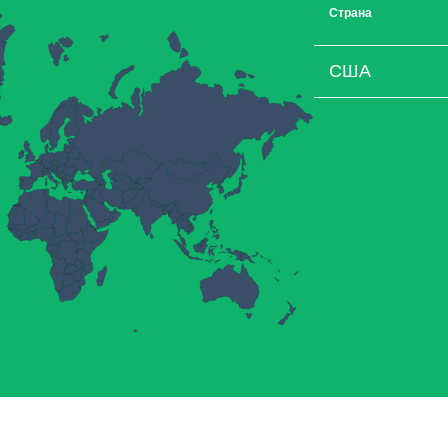
Страна
США