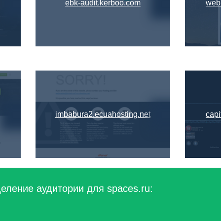
ebk-audit.kerboo.com
web
imbabura2.ecuahosting.net
capi
еление аудитории для spaces.ru: