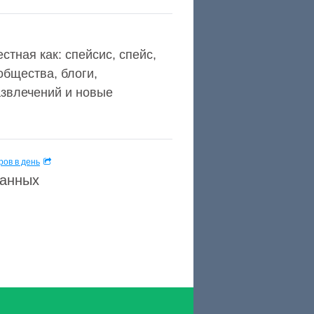
тная как: спейсис, спейс,
общества, блоги,
развлечений и новые
ов в день
данных