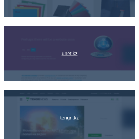
unet.kz
tengri.kz