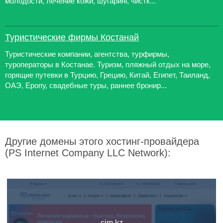
молодости, лечение кожи, шугаринг, чистк...
Туристические фирмы Костанай
Туристические компании, агентства, турфирмы,
туроператоры в Костанае. Туризм, пляжный отдых на море,
горящие путевки в Турцию, Грецию, Китай, Египет, Таиланд,
ОАЭ, Еропу, свадебные туры, раннее бронир...
Другие домены этого хостинг-провайдера
(PS Internet Company LLC Network):
cim.kz