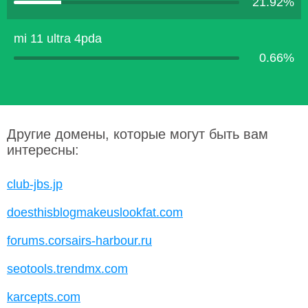
21.92%
mi 11 ultra 4pda
0.66%
Другие домены, которые могут быть вам
интересны:
club-jbs.jp
doesthisblogmakeuslookfat.com
forums.corsairs-harbour.ru
seotools.trendmx.com
karcepts.com