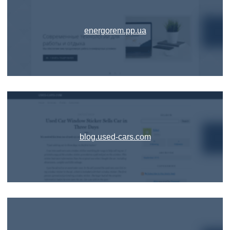
energorem.pp.ua
blog.used-cars.com