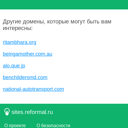
Другие домены, которые могут быть вам
интересны:
ritambhara.org
beingamother.com.au
alo.que.jp
benchildersmd.com
national-autotransport.com
sites.reformal.ru
О проекте
О безопасности