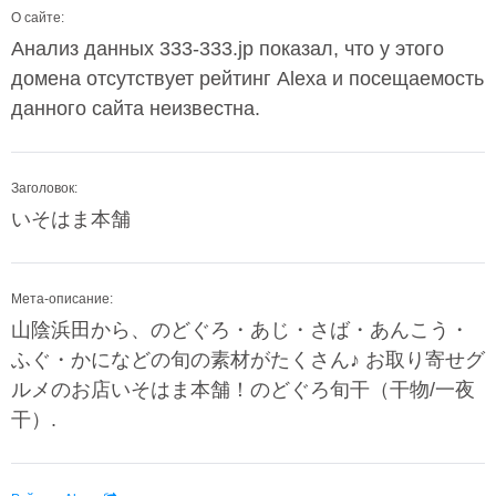
О сайте:
Анализ данных 333-333.jp показал, что у этого
домена отсутствует рейтинг Alexa и посещаемость
данного сайта неизвестна.
Заголовок:
いそはま本舗
Мета-описание:
山陰浜田から、のどぐろ・あじ・さば・あんこう・
ふぐ・かになどの旬の素材がたくさん♪ お取り寄せグ
ルメのお店いそはま本舗！のどぐろ旬干（干物/一夜
干）.