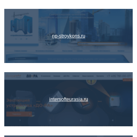
np-stroykons.ru
intersofteurasia.ru