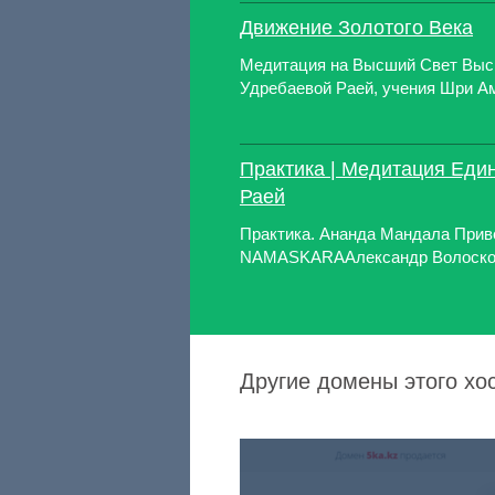
Движение Золотого Века
Медитация на Высший Свет Выс
Удребаевой Раей, учения Шри А
Практика | Медитация Еди
Раей
Практика. Ананда Мандала Прив
NAMASKARAАлександр Волосков
Другие домены этого хо