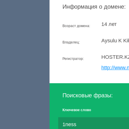
Информация о домене:
14 лет
Возраст домена:
Aysulu K K
Владелец:
HOSTER.K
Регистратор:
http://www.n
Поисковые фразы:
Ключевое слово
1ness