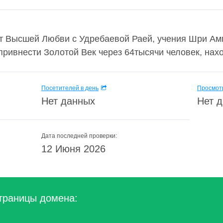
ет Высшей Любви с Удребаевой Раей, учения Шри
привнести Золотой Век через 64тысячи человек, нах
Посетителей в день
Просмотр
Нет данных
Нет 
Дата последней проверки:
12 Июня 2026
траницы домена: