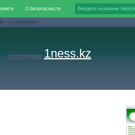
роекте
О безопасности
1ness.kz