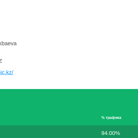
ikbaeva
Z
ic.kz/
% трафика
94.00%