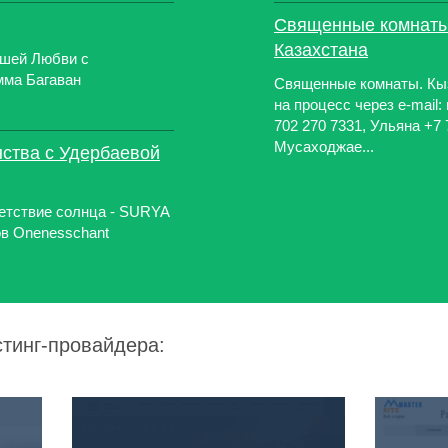
Священные комнаты
Казахстана
шей Любви с
мма Багаван
Священные комнаты. Кы
на процесс через e-mail
702 270 7331, Ульяна +7
Мусаходжае...
нства с Удербаевой
етствие солнца - SURYA
 Onenesschant
стинг-провайдера: