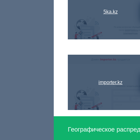
5ka.kz
importer.kz
Географическое распред