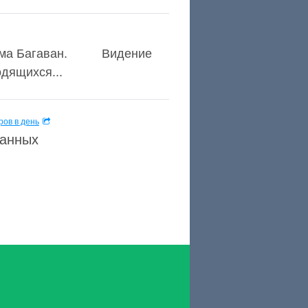
 Амма Багаван. Видение
одящихся...
ов в день
данных