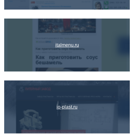
italmenu.ru
io-plast.ru