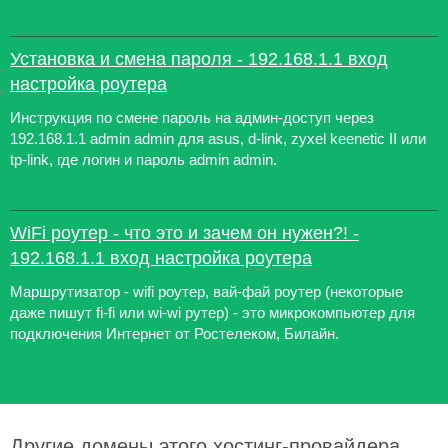
Установка и смена пароля - 192.168.1.1 вход
настройка роутера
Инструкция по смене пароль на админ-доступ через
192.168.1.1 admin admin для asus, d-link, zyxel keenetic II или
tp-link, где логин и пароль admin admin.
WiFi роутер - что это и зачем он нужен?! -
192.168.1.1 вход настройка роутера
Маршрутизатор - wifi роутер, вай-фай роутер (некоторые
даже пишут fi-fi или wi-wi рутер) - это микрокомпьютер для
подключения Интернет от Ростелеком, Билайн.
Другие домены этого хостинг-провайдера