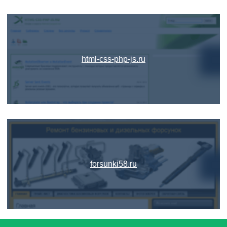
html-css-php-js.ru
forsunki58.ru