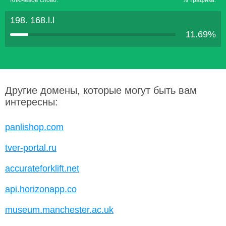
Ключевое слово:
% трафика:
198. 168.l.l
11.69%
Другие домены, которые могут быть вам
интересны:
panlishop.com
tver-portal.ru
accurateforklift.net
api.horizonapp.co
museum.manchester.ac.uk