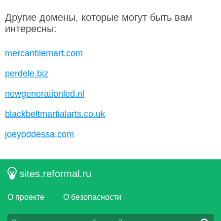
Другие домены, которые могут быть вам
интересны:
mercantilemart.com
perdele.biz
newgenerationled.nl
blackbeltmartialarts.co.uk
joeyoddessa.com
sites.reformal.ru
О проекте
О безопасности