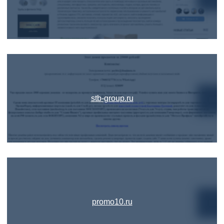
stb-group.ru
promo10.ru