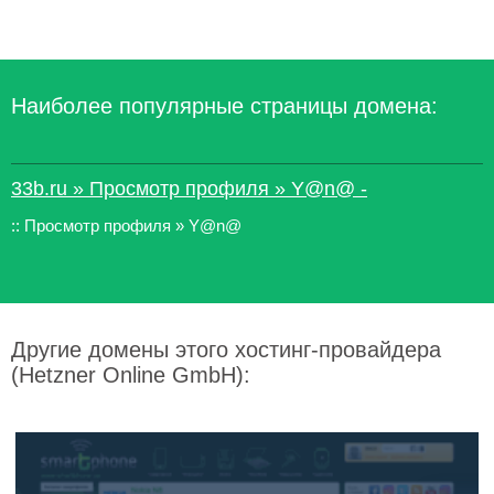
Наиболее популярные страницы домена:
33b.ru » Просмотр профиля » Y@n@ -
:: Просмотр профиля » Y@n@
Другие домены этого хостинг-провайдера
(Hetzner Online GmbH):