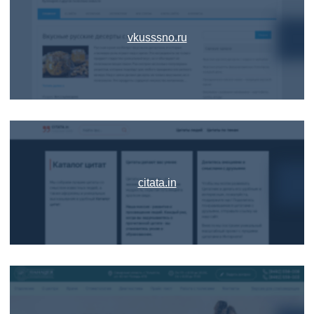
vkusssno.ru
citata.in