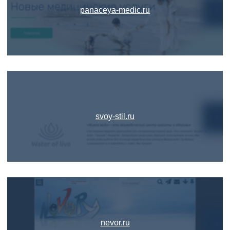
panaceya-medic.ru
svoy-stil.ru
nevor.ru