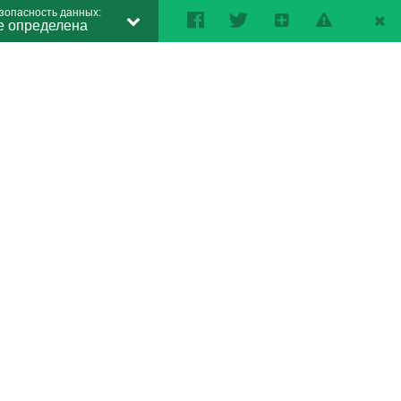
зопасность данных:
е определена